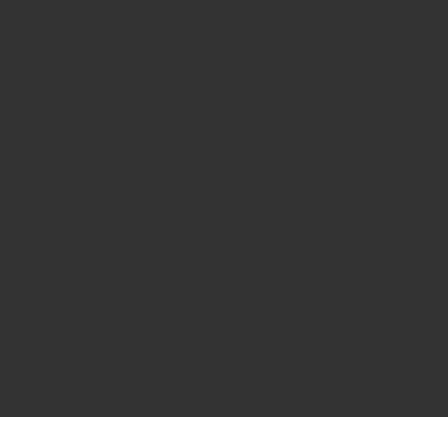
Remplacez les textes
e, sans limite !