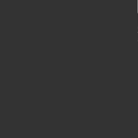
Địa chỉ: 3
#fo